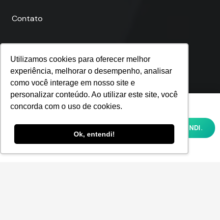
Contato
Utilizamos cookies para oferecer melhor
Telefones
experiência, melhorar o desempenho, analisar
como você interage em nosso site e
personalizar conteúdo. Ao utilizar este site, você
Fortaleza
Utilizamos cookies para oferecer melhor
concorda com o uso de cookies.
experiência, melhorar o desempenho,
(85) 4062-9021
analisar como você interage em nosso site
OK, ENTENDI.
e personalizar conteúdo. Ao utilizar este
Ok, entendi!
São Paulo
site, você concorda com o uso de cookies e
nossa
POLÍTICA DE PRIVACIDADE E COOKIES
(11) 4063-8750
Rio de Janeiro
(21) 4062-7791