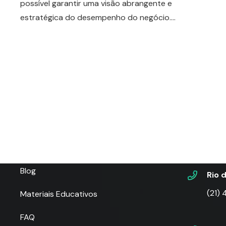
possível garantir uma visão abrangente e
estratégica do desempenho do negócio.…
Telefo
Fort
(85)
Menu
São 
Home
(11)
Plataforma
Blog
Rio 
(21)
Materiais Educativos
FAQ