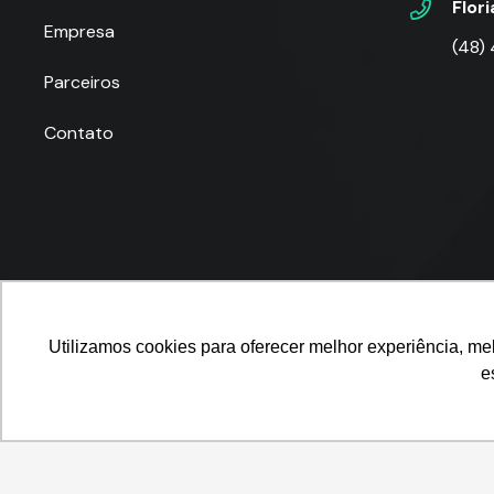
Flor
Empresa
(48)
Parceiros
Contato
Utilizamos cookies para oferecer melhor experiência, me
e
© 2025
P-POV
. Todos os direitos reservados para
Pla
Utilizamos cookies para oferecer melhor experiência, melhorar o dese
o uso de cookies e nossa
POLÍTICA DE PRIVACIDADE E COOKIES