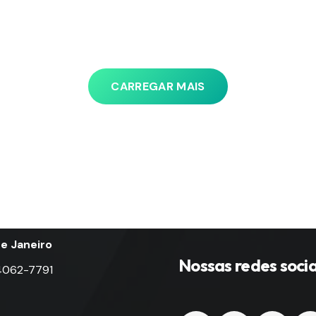
nes
Contato
CARREGAR MAIS
aleza
Site Planner Sistema
 4062-9021
plannersistemas.com
Paulo
E-mail
 4063-8750
ppov@plannersistem
de Janeiro
Nossas redes socia
 4062-7791