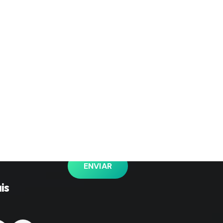
Fique por dentro!
s
Inscreva-se e fique por dentro de
todas as tendências e inovações.
.br
as.com.br
Aceito receber a Newsletter.
ENVIAR
is