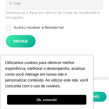
Inscreva-se e fique por dentro de todas as tendências e
inovações.
Aceito receber a Newsletter.
ENVIAR
Utilizamos cookies para oferecer melhor
experiência, melhorar o desempenho, analisar
como você interage em nosso site e
personalizar conteúdo. Ao utilizar este site, você
Utilizamos cookies para oferecer melhor
concorda com o uso de cookies.
experiência, melhorar o desempenho,
analisar como você interage em nosso site
OK, ENTENDI.
e personalizar conteúdo. Ao utilizar este
Ok, entendi!
site, você concorda com o uso de cookies e
nossa
POLÍTICA DE PRIVACIDADE E COOKIES