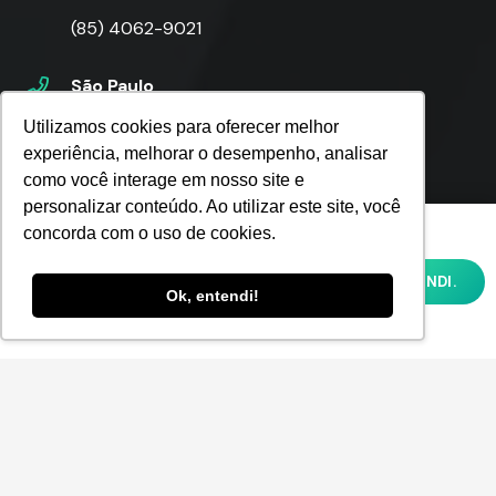
(85) 4062-9021
São Paulo
(11) 4063-8750
Utilizamos cookies para oferecer melhor
experiência, melhorar o desempenho, analisar
como você interage em nosso site e
Rio de Janeiro
personalizar conteúdo. Ao utilizar este site, você
(21) 4062-7791
Utilizamos cookies para oferecer melhor
concorda com o uso de cookies.
experiência, melhorar o desempenho,
analisar como você interage em nosso site
Florianópolis
OK, ENTENDI.
e personalizar conteúdo. Ao utilizar este
Ok, entendi!
site, você concorda com o uso de cookies e
(48) 4052-8014
nossa
POLÍTICA DE PRIVACIDADE E COOKIES
Contato