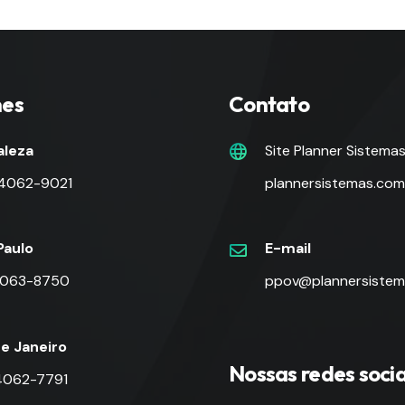
nes
Contato
aleza
Site Planner Sistema
 4062-9021
plannersistemas.com
Paulo
E-mail
 4063-8750
ppov@plannersistem
de Janeiro
Nossas redes socia
 4062-7791