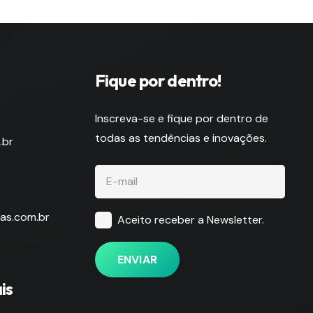
Fique por dentro!
s
Inscreva-se e fique por dentro de
todas as tendências e inovações.
.br
as.com.br
Aceito receber a Newsletter.
ENVIAR
is