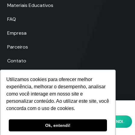
Materiais Educativos
FAQ
Empresa
Parceiros
Contato
Utilizamos cookies para oferecer melhor
experiência, melhorar o desempenho, analisar
Telefones
como você interage em nosso site e
personalizar conteúdo. Ao utilizar este site, você
Utilizamos cookies para oferecer melhor
concorda com o uso de cookies.
Fortaleza
experiência, melhorar o desempenho,
analisar como você interage em nosso site
(85) 4062-9021
OK, ENTENDI.
e personalizar conteúdo. Ao utilizar este
Ok, entendi!
site, você concorda com o uso de cookies e