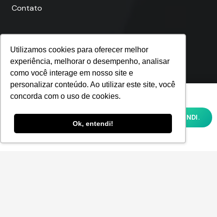
Contato
Utilizamos cookies para oferecer melhor
Telefones
experiência, melhorar o desempenho, analisar
como você interage em nosso site e
personalizar conteúdo. Ao utilizar este site, você
Fortaleza
Utilizamos cookies para oferecer melhor
concorda com o uso de cookies.
(85) 4062-9021
experiência, melhorar o desempenho,
analisar como você interage em nosso site
OK, ENTENDI.
e personalizar conteúdo. Ao utilizar este
Ok, entendi!
São Paulo
site, você concorda com o uso de cookies e
nossa
POLÍTICA DE PRIVACIDADE E COOKIES
(11) 4063-8750
Rio de Janeiro
(21) 4062-7791
Florianópolis