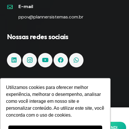
E-mail
ppov@plannersistemas.com.br
Nossas redes sociais
Fique por dentro!
Utilizamos cookies para oferecer melhor
experiência, melhorar o desempenho, analisar
como você interage em nosso site e
Inscreva-se e fique por dentro de todas as
personalizar conteúdo. Ao utilizar este site, você
tendências e inovações.
Utilizamos cookies para oferecer melhor
concorda com o uso de cookies.
experiência, melhorar o desempenho,
analisar como você interage em nosso site
OK, ENTENDI.