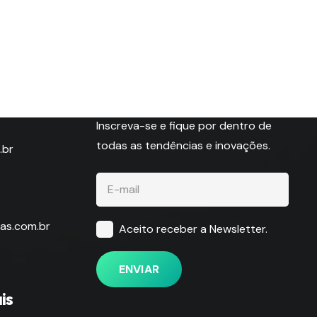
Fique por dentro!
s
Inscreva-se e fique por dentro de
todas as tendências e inovações.
.br
as.com.br
Aceito receber a Newsletter.
ENVIAR
is