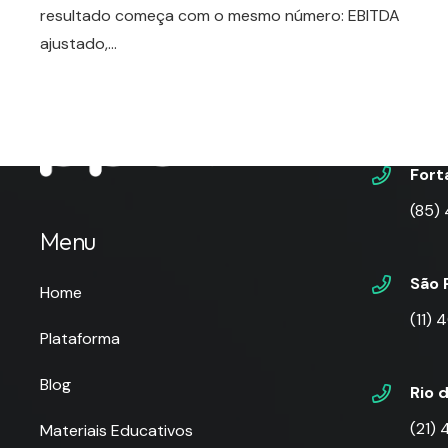
resultado começa com o mesmo número: EBITDA
ajustado,…
Telefo
Fort
(85)
Menu
São 
Home
(11)
Plataforma
Blog
Rio 
(21)
Materiais Educativos