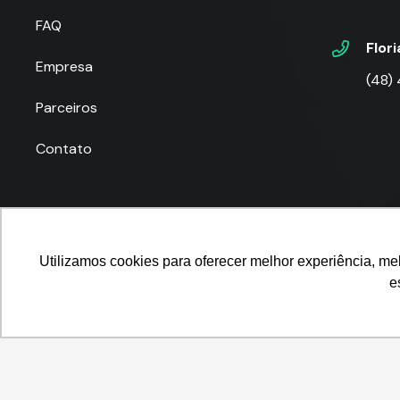
FAQ
Flor
Empresa
(48)
Parceiros
Contato
Utilizamos cookies para oferecer melhor experiência, me
e
© 2025
P-POV
. Todos os direitos reservados para
Pla
Utilizamos cookies para oferecer melhor experiência, melhorar o dese
o uso de cookies e nossa
POLÍTICA DE PRIVACIDADE E COOKIES