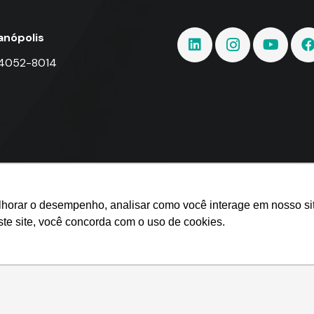
ianópolis
 4052-8014
lhorar o desempenho, analisar como você interage em nosso site
ste site, você concorda com o uso de cookies.
nner Sistemas.
mpenho, analisar como você interage em nosso site e personalizar conte