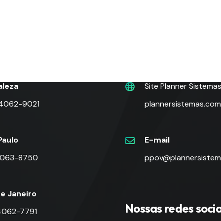
nes
Contato
aleza
Site Planner Sistema
 4062-9021
plannersistemas.com
Paulo
E-mail
 4063-8750
ppov@plannersistem
de Janeiro
Nossas redes socia
 4062-7791