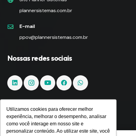
plannersistemas.com.br
E-mail
ppov@plannersistemas.com.br
Nossas redes sociais
Utilizamos cookies para oferecer melhor
Fique por dentro!
experiência, melhorar o desempenho, analisar
como você interage em nosso site e
Inscreva-se e fique por dentro de todas as
personalizar conteúdo. Ao utilizar este site, você