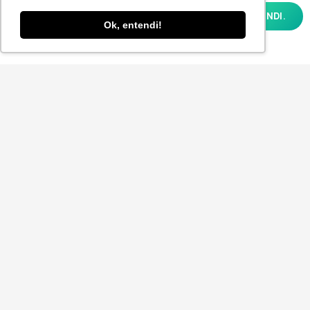
analisar como você interage em nosso site
OK, ENTENDI.
e personalizar conteúdo. Ao utilizar este
Ok, entendi!
site, você concorda com o uso de cookies e
nossa
POLÍTICA DE PRIVACIDADE E COOKIES
Aceito receber a Newsletter.
ENVIAR
© 2025
P-POV
. Todos os direitos reservados para
Planner Sistemas.