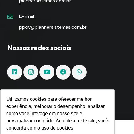
plannersistemas.com.br
E-mail
ppov@plannersistemas.com.br
Nossas redes sociais
Utilizamos cookies para oferecer melhor
Fique por dentro!
experiência, melhorar o desempenho, analisar
como você interage em nosso site e
Inscreva-se e fique por dentro de todas as
personalizar conteúdo. Ao utilizar este site, você
Utilizamos cookies para oferecer melhor
tendências e inovações.
concorda com o uso de cookies.
experiência, melhorar o desempenho,