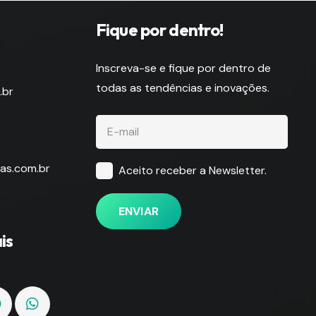
Fique por dentro!
s
Inscreva-se e fique por dentro de
todas as tendências e inovações.
.br
as.com.br
Aceito receber a Newsletter.
ENVIAR
is