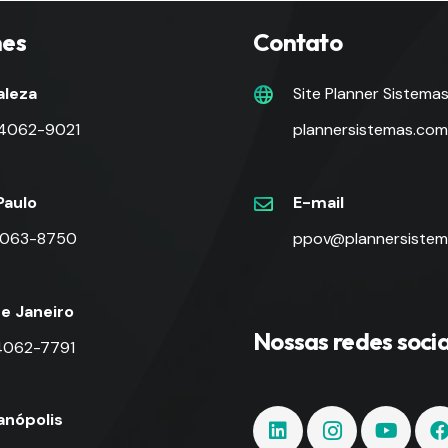
nes
Contato
aleza
Site Planner Sistema
 4062-9021
plannersistemas.com
Paulo
E-mail
 4063-8750
ppov@plannersistem
de Janeiro
Nossas redes socia
 4062-7791
ianópolis