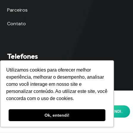
Parceiros
Contato
Telefones
Utilizamos cookies para oferecer melhor
Fortaleza
experiência, melhorar o desempenho, analisar
(85) 4062-9021
como você interage em nosso site e
personalizar conteúdo. Ao utilizar este site, você
Utilizamos cookies para oferecer melhor
São Paulo
concorda com o uso de cookies.
experiência, melhorar o desempenho,
(11) 4063-8750
analisar como você interage em nosso site
OK, ENTENDI.
e personalizar conteúdo. Ao utilizar este
Ok, entendi!
site, você concorda com o uso de cookies e
Rio de Janeiro
nossa
POLÍTICA DE PRIVACIDADE E COOKIES