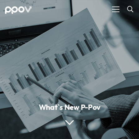
What`s New P-Pov