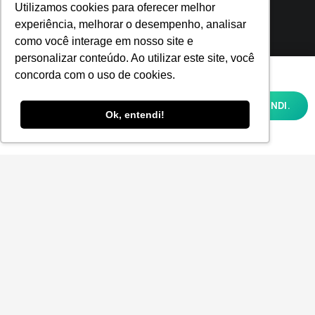
Utilizamos cookies para oferecer melhor
experiência, melhorar o desempenho, analisar
como você interage em nosso site e
personalizar conteúdo. Ao utilizar este site, você
Utilizamos cookies para oferecer melhor
Fique por dentro!
concorda com o uso de cookies.
experiência, melhorar o desempenho,
analisar como você interage em nosso site
OK, ENTENDI.
Inscreva-se e fique por dentro de todas as
e personalizar conteúdo. Ao utilizar este
Ok, entendi!
site, você concorda com o uso de cookies e
tendências e inovações.
nossa
POLÍTICA DE PRIVACIDADE E COOKIES
Aceito receber a Newsletter.
ENVIAR