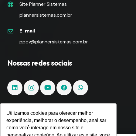
Site Planner Sistemas
plannersistemas.com.br
E-mail
ppov@plannersistemas.com.br
Nossas redes sociais
Utilizamos cookies para oferecer melhor
Fique por dentro!
experiência, melhorar o desempenho, analisar
como você interage em nosso site e
Inscreva-se e fique por dentro de todas as
personalizar conteúdo. Ao utilizar este site, você