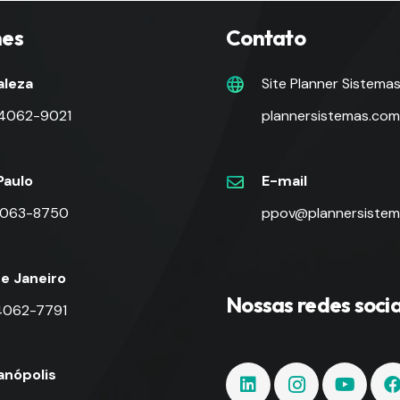
nes
Contato
aleza
Site Planner Sistema
 4062-9021
plannersistemas.com
Paulo
E-mail
 4063-8750
ppov@plannersistem
de Janeiro
Nossas redes socia
 4062-7791
ianópolis