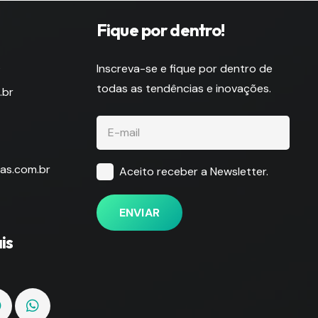
Fique por dentro!
s
Inscreva-se e fique por dentro de
todas as tendências e inovações.
.br
as.com.br
Aceito receber a Newsletter.
ENVIAR
is