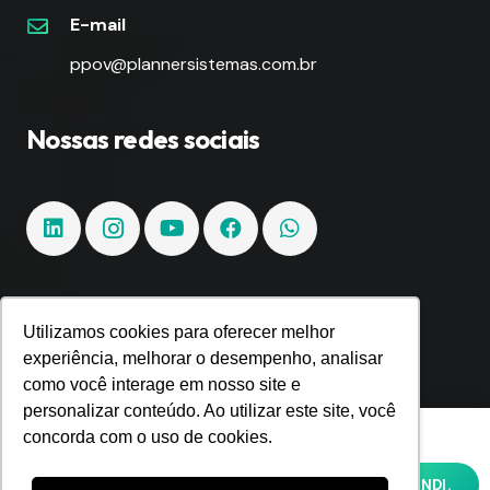
E-mail
ppov@plannersistemas.com.br
Nossas redes sociais
Fique por dentro!
Utilizamos cookies para oferecer melhor
experiência, melhorar o desempenho, analisar
como você interage em nosso site e
Inscreva-se e fique por dentro de todas as
personalizar conteúdo. Ao utilizar este site, você
tendências e inovações.
Utilizamos cookies para oferecer melhor
concorda com o uso de cookies.
experiência, melhorar o desempenho,
analisar como você interage em nosso site
OK, ENTENDI.