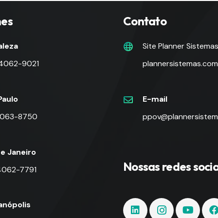
nes
Contato
aleza
Site Planner Sistema
 4062-9021
plannersistemas.com
Paulo
E-mail
 4063-8750
ppov@plannersistem
de Janeiro
Nossas redes socia
 4062-7791
ianópolis