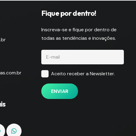
Fique por dentro!
s
Inscreva-se e fique por dentro de
todas as tendências e inovações.
.br
as.com.br
Aceito receber a Newsletter.
ENVIAR
is