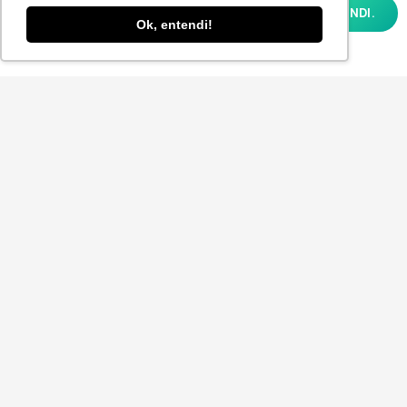
analisar como você interage em nosso site
OK, ENTENDI.
e personalizar conteúdo. Ao utilizar este
Ok, entendi!
site, você concorda com o uso de cookies e
nossa
POLÍTICA DE PRIVACIDADE E COOKIES
Aceito receber a Newsletter.
ENVIAR
© 2025
P-POV
. Todos os direitos reservados para
Planner Sistemas.