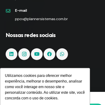
E-mail
ppov@plannersistemas.com.br
Nossas redes sociais
Utilizamos cookies para oferecer melhor
Fique por dentro!
experiência, melhorar o desempenho, analisar
como você interage em nosso site e
Inscreva-se e fique por dentro de todas as
personalizar conteúdo. Ao utilizar este site, você
tendências e inovações.
Utilizamos cookies para oferecer melhor
concorda com o uso de cookies.
experiência, melhorar o desempenho,