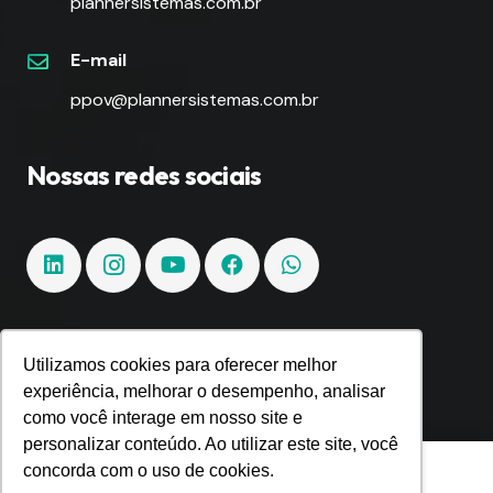
plannersistemas.com.br
E-mail
ppov@plannersistemas.com.br
Nossas redes sociais
Utilizamos cookies para oferecer melhor
Fique por dentro!
experiência, melhorar o desempenho, analisar
como você interage em nosso site e
Inscreva-se e fique por dentro de todas as
personalizar conteúdo. Ao utilizar este site, você
Utilizamos cookies para oferecer melhor
tendências e inovações.
concorda com o uso de cookies.
experiência, melhorar o desempenho,