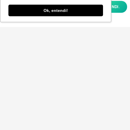
analisar como você interage em nosso site
OK, ENTENDI.
e personalizar conteúdo. Ao utilizar este
Ok, entendi!
site, você concorda com o uso de cookies e
nossa
POLÍTICA DE PRIVACIDADE E COOKIES
Aceito receber a Newsletter.
ENVIAR
© 2025
P-POV
. Todos os direitos reservados para
Planner Sistemas.