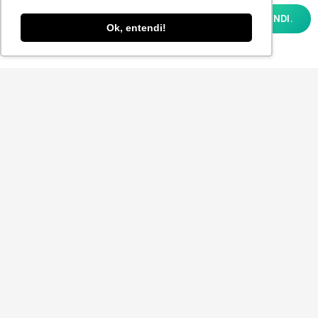
analisar como você interage em nosso site
OK, ENTENDI.
e personalizar conteúdo. Ao utilizar este
Ok, entendi!
site, você concorda com o uso de cookies e
nossa
POLÍTICA DE PRIVACIDADE E COOKIES
Aceito receber a Newsletter.
ENVIAR
© 2025
P-POV
. Todos os direitos reservados para
Planner Sistemas.