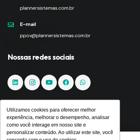
plannersistemas.com.br
E-mail
ppov@plannersistemas.com.br
Nossas redes sociais
Utilizamos cookies para oferecer melhor
Fique por dentro!
experiência, melhorar o desempenho, analisar
como você interage em nosso site e
Inscreva-se e fique por dentro de todas as
personalizar conteúdo. Ao utilizar este site, você
Utilizamos cookies para oferecer melhor
tendências e inovações.
concorda com o uso de cookies.