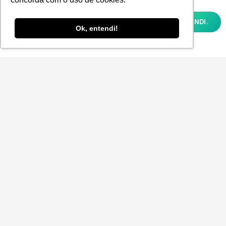
experiência, melhorar o desempenho,
analisar como você interage em nosso site
OK, ENTENDI.
e personalizar conteúdo. Ao utilizar este
Ok, entendi!
site, você concorda com o uso de cookies e
nossa
POLÍTICA DE PRIVACIDADE E COOKIES
Aceito receber a Newsletter.
ENVIAR
© 2025
P-POV
. Todos os direitos reservados para
Planner Sistemas.