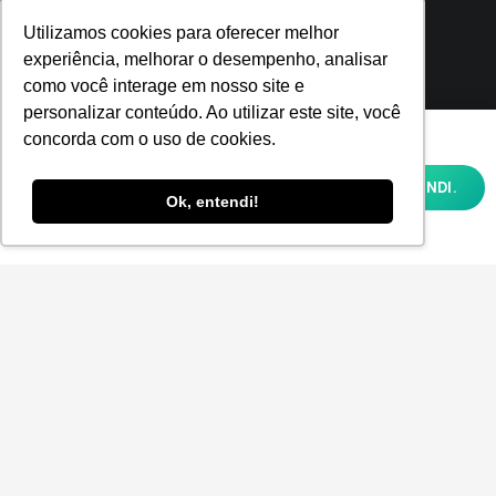
Nossas redes sociais
Utilizamos cookies para oferecer melhor
experiência, melhorar o desempenho, analisar
como você interage em nosso site e
personalizar conteúdo. Ao utilizar este site, você
Utilizamos cookies para oferecer melhor
concorda com o uso de cookies.
experiência, melhorar o desempenho,
analisar como você interage em nosso site
OK, ENTENDI.
e personalizar conteúdo. Ao utilizar este
Ok, entendi!
Fique por dentro!
site, você concorda com o uso de cookies e
nossa
POLÍTICA DE PRIVACIDADE E COOKIES
Inscreva-se e fique por dentro de todas as
tendências e inovações.
Aceito receber a Newsletter.
ENVIAR