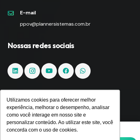
E-mail
ppov@plannersistemas.com.br
Nossas redes sociais
Fique por dentro!
Utilizamos cookies para oferecer melhor
experiência, melhorar o desempenho, analisar
como você interage em nosso site e
Inscreva-se e fique por dentro de todas as
personalizar conteúdo. Ao utilizar este site, você
tendências e inovações.
Utilizamos cookies para oferecer melhor
concorda com o uso de cookies.
experiência, melhorar o desempenho,