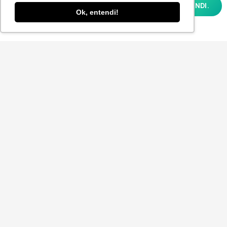
analisar como você interage em nosso site
OK, ENTENDI.
e personalizar conteúdo. Ao utilizar este
Ok, entendi!
site, você concorda com o uso de cookies e
nossa
POLÍTICA DE PRIVACIDADE E COOKIES
Aceito receber a Newsletter.
ENVIAR
© 2025
P-POV
. Todos os direitos reservados para
Planner Sistemas.