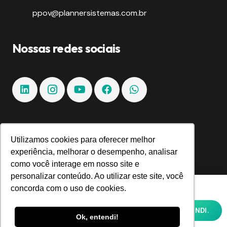
ppov@plannersistemas.com.br
Nossas redes sociais
Fique por dentro!
Utilizamos cookies para oferecer melhor
experiência, melhorar o desempenho, analisar
como você interage em nosso site e
Inscreva-se e fique por dentro de todas as
personalizar conteúdo. Ao utilizar este site, você
tendências e inovações.
Utilizamos cookies para oferecer melhor
concorda com o uso de cookies.
experiência, melhorar o desempenho,
analisar como você interage em nosso site
OK, ENTENDI.
e personalizar conteúdo. Ao utilizar este
Ok, entendi!
site, você concorda com o uso de cookies e