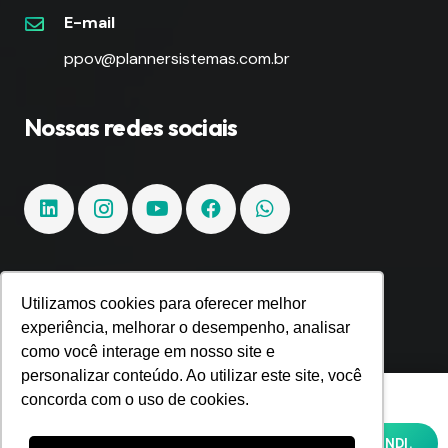
E-mail
ppov@plannersistemas.com.br
Nossas redes sociais
Fique por dentro!
Utilizamos cookies para oferecer melhor
experiência, melhorar o desempenho, analisar
como você interage em nosso site e
Inscreva-se e fique por dentro de todas as
personalizar conteúdo. Ao utilizar este site, você
tendências e inovações.
Utilizamos cookies para oferecer melhor
concorda com o uso de cookies.
experiência, melhorar o desempenho,
analisar como você interage em nosso site
OK, ENTENDI.