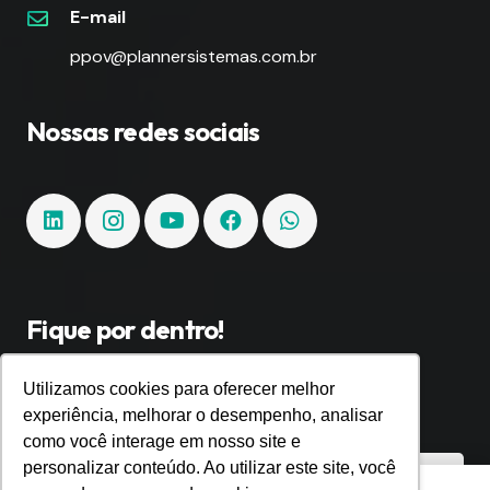
E-mail
ppov@plannersistemas.com.br
Nossas redes sociais
Fique por dentro!
Inscreva-se e fique por dentro de todas as
Utilizamos cookies para oferecer melhor
experiência, melhorar o desempenho, analisar
tendências e inovações.
como você interage em nosso site e
personalizar conteúdo. Ao utilizar este site, você
Utilizamos cookies para oferecer melhor