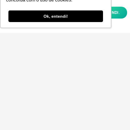
experiência, melhorar o desempenho,
analisar como você interage em nosso site
OK, ENTENDI.
e personalizar conteúdo. Ao utilizar este
Ok, entendi!
site, você concorda com o uso de cookies e
nossa
POLÍTICA DE PRIVACIDADE E COOKIES
Aceito receber a Newsletter.
ENVIAR
© 2025
P-POV
. Todos os direitos reservados para
Planner Sistemas.