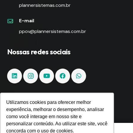
plannersistemas.com.br
E-mail
ppov@plannersistemas.com.br
Nossas redes sociais
Utilizamos cookies para oferecer melhor
Fique por dentro!
experiência, melhorar o desempenho, analisar
como você interage em nosso site e
Inscreva-se e fique por dentro de todas as
personalizar conteúdo. Ao utilizar este site, você
Utilizamos cookies para oferecer melhor
tendências e inovações.
concorda com o uso de cookies.