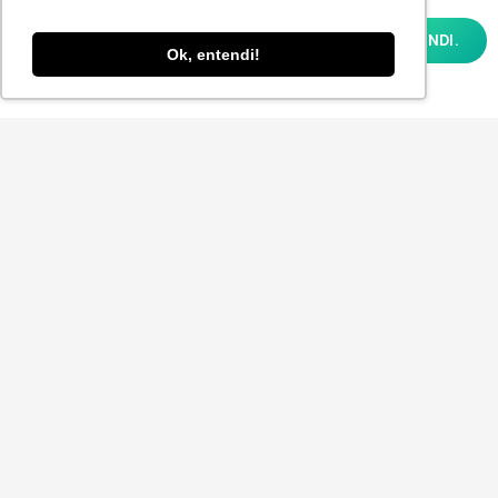
experiência, melhorar o desempenho,
analisar como você interage em nosso site
OK, ENTENDI.
e personalizar conteúdo. Ao utilizar este
Ok, entendi!
site, você concorda com o uso de cookies e
nossa
POLÍTICA DE PRIVACIDADE E COOKIES
Aceito receber a Newsletter.
ENVIAR
© 2025
P-POV
. Todos os direitos reservados para
Planner Sistemas.