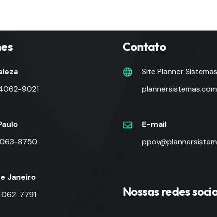
nes
Contato
aleza
Site Planner Sistema
 4062-9021
plannersistemas.com
Paulo
E-mail
 4063-8750
ppov@plannersistem
de Janeiro
Nossas redes socia
 4062-7791