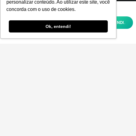
Inscreva-se e fique por dentro de todas as
personalizar conteúdo. Ao utilizar este site, você
Utilizamos cookies para oferecer melhor
concorda com o uso de cookies.
tendências e inovações.
experiência, melhorar o desempenho,
analisar como você interage em nosso site
OK, ENTENDI.
e personalizar conteúdo. Ao utilizar este
Ok, entendi!
site, você concorda com o uso de cookies e
nossa
POLÍTICA DE PRIVACIDADE E COOKIES
Aceito receber a Newsletter.
ENVIAR
© 2025
P-POV
. Todos os direitos reservados para
Planner Sistemas.