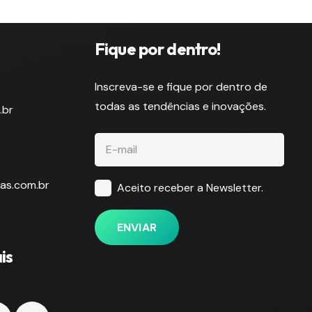
Fique por dentro!
s
Inscreva-se e fique por dentro de
todas as tendências e inovações.
.br
as.com.br
Aceito receber a Newsletter.
ENVIAR
is