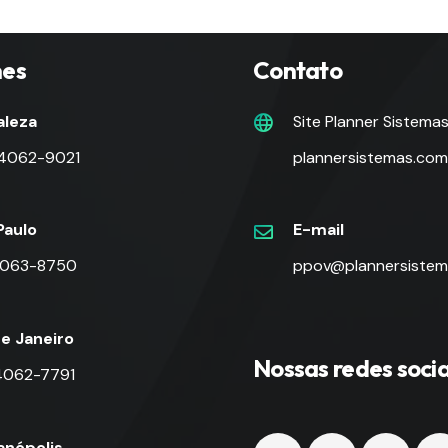
nes
Contato
aleza
Site Planner Sistema
 4062-9021
plannersistemas.com
Paulo
E-mail
 4063-8750
ppov@plannersistem
de Janeiro
Nossas redes socia
 4062-7791
ianópolis