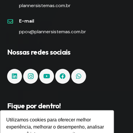
plannersistemas.com.br
E-mail
ppov@plannersistemas.com.br
Nossas redes sociais
Fique por dentro!
Utilizamos cookies para oferecer melhor
Inscreva-se e fique por dentro de todas as
experiência, melhorar o desempenho, analisar
tendências e inovações.