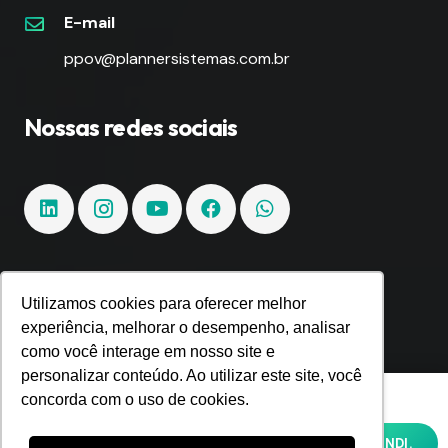
E-mail
ppov@plannersistemas.com.br
Nossas redes sociais
Fique por dentro!
Utilizamos cookies para oferecer melhor
experiência, melhorar o desempenho, analisar
como você interage em nosso site e
Inscreva-se e fique por dentro de todas as
personalizar conteúdo. Ao utilizar este site, você
tendências e inovações.
Utilizamos cookies para oferecer melhor
concorda com o uso de cookies.
experiência, melhorar o desempenho,
analisar como você interage em nosso site
OK, ENTENDI.