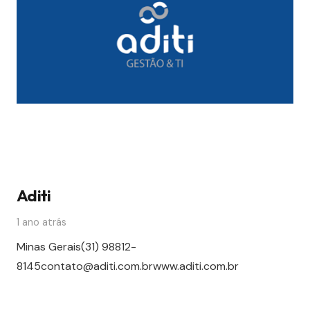
Aditi
1 ano atrás
Minas Gerais(31) 98812-
8145contato@aditi.com.brwww.aditi.com.br