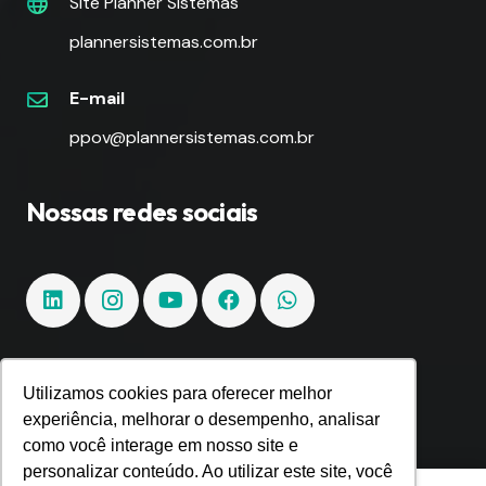
Site Planner Sistemas
plannersistemas.com.br
E-mail
ppov@plannersistemas.com.br
Nossas redes sociais
Utilizamos cookies para oferecer melhor
Fique por dentro!
experiência, melhorar o desempenho, analisar
como você interage em nosso site e
Inscreva-se e fique por dentro de todas as
personalizar conteúdo. Ao utilizar este site, você