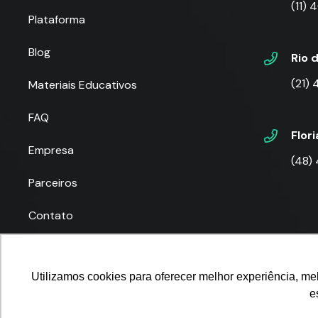
(11)
Plataforma
Blog
Rio 
(21)
Materiais Educativos
FAQ
Flor
Empresa
(48)
Parceiros
Contato
Utilizamos cookies para oferecer melhor experiência, me
e
© 2025
P-POV
. Todos os direitos reservados para
Pla
Utilizamos cookies para oferecer melhor experiência, melhorar o dese