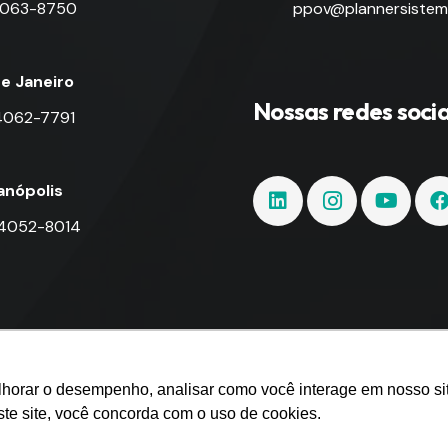
 4063-8750
ppov@plannersistem
de Janeiro
Nossas redes socia
 4062-7791
ianópolis
 4052-8014
lhorar o desempenho, analisar como você interage em nosso site
ste site, você concorda com o uso de cookies.
nner Sistemas.
mpenho, analisar como você interage em nosso site e personalizar conte