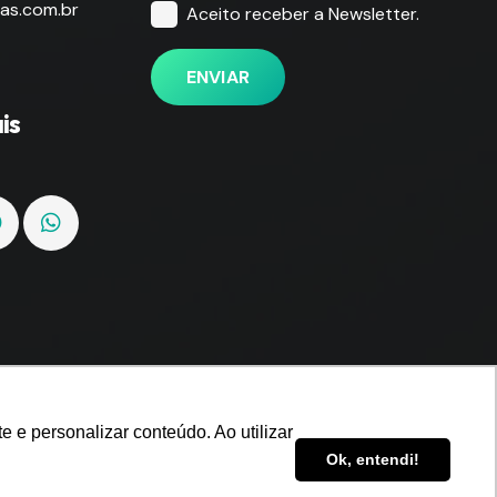
as.com.br
Aceito receber a Newsletter.
ENVIAR
is
 e personalizar conteúdo. Ao utilizar
Ok, entendi!
údo. Ao utilizar este site, você concorda com
OK, ENTENDI.