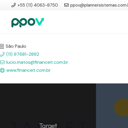
+55 (11) 4063-8750
ppov@plannersistemas.com.
São Paulo
(11) 97681-2892
lucio.matos@financeit.com.br
www.financeit.com.br
Target