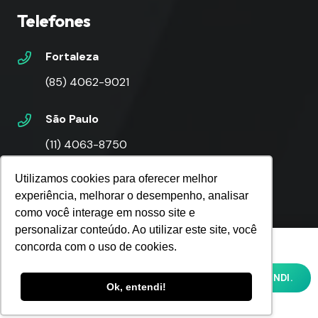
Telefones
Fortaleza
(85) 4062-9021
São Paulo
(11) 4063-8750
Utilizamos cookies para oferecer melhor
Rio de Janeiro
experiência, melhorar o desempenho, analisar
(21) 4062-7791
como você interage em nosso site e
personalizar conteúdo. Ao utilizar este site, você
Utilizamos cookies para oferecer melhor
Florianópolis
concorda com o uso de cookies.
experiência, melhorar o desempenho,
(48) 4052-8014
analisar como você interage em nosso site
OK, ENTENDI.
e personalizar conteúdo. Ao utilizar este
Ok, entendi!
site, você concorda com o uso de cookies e
nossa
POLÍTICA DE PRIVACIDADE E COOKIES