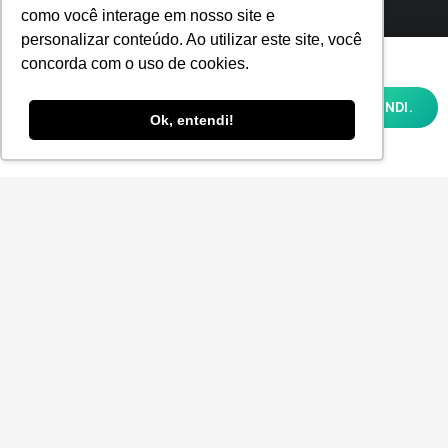
como você interage em nosso site e
personalizar conteúdo. Ao utilizar este site, você
Utilizamos cookies para oferecer melhor
concorda com o uso de cookies.
experiência, melhorar o desempenho,
analisar como você interage em nosso site
OK, ENTENDI.
e personalizar conteúdo. Ao utilizar este
Ok, entendi!
site, você concorda com o uso de cookies e
nossa
POLÍTICA DE PRIVACIDADE E COOKIES
Menu
Home