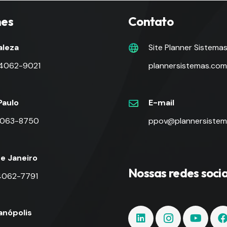
nes
Contato
aleza
Site Planner Sistema
 4062-9021
plannersistemas.com
Paulo
E-mail
 4063-8750
ppov@plannersistem
de Janeiro
Nossas redes socia
 4062-7791
ianópolis