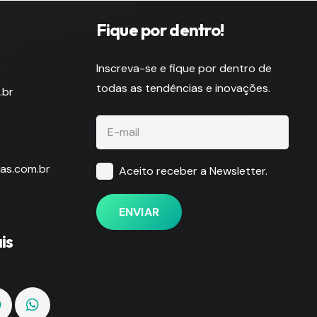
Fique por dentro!
s
Inscreva-se e fique por dentro de
todas as tendências e inovações.
.br
as.com.br
Aceito receber a Newsletter.
ENVIAR
is