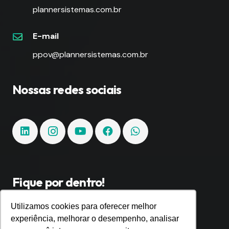
plannersistemas.com.br
E-mail
ppov@plannersistemas.com.br
Nossas redes sociais
Fique por dentro!
Utilizamos cookies para oferecer melhor
Inscreva-se e fique por dentro de todas as
experiência, melhorar o desempenho, analisar
tendências e inovações.