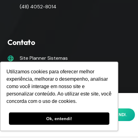
(48) 4052-8014
Contato
Site Planner Sistemas
plannersistemas.com.br
Utilizamos cookies para oferecer melhor
experiência, melhorar o desempenho, analisar
E-mail
como você interage em nosso site e
personalizar conteúdo. Ao utilizar este site, você
ppov@plannersistemas.com.br
Utilizamos cookies para oferecer melhor
concorda com o uso de cookies.
experiência, melhorar o desempenho,
analisar como você interage em nosso site
OK, ENTENDI.
Nossas redes sociais
e personalizar conteúdo. Ao utilizar este
Ok, entendi!
site, você concorda com o uso de cookies e
nossa
POLÍTICA DE PRIVACIDADE E COOKIES