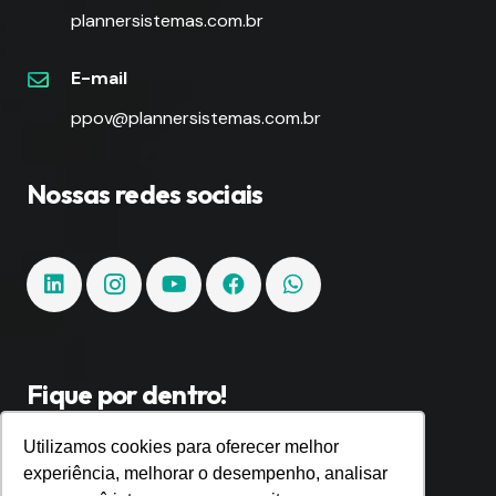
plannersistemas.com.br
E-mail
ppov@plannersistemas.com.br
Nossas redes sociais
Fique por dentro!
Utilizamos cookies para oferecer melhor
Inscreva-se e fique por dentro de todas as
experiência, melhorar o desempenho, analisar
tendências e inovações.