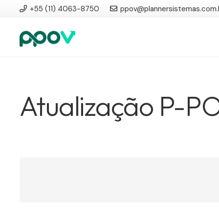
+55 (11) 4063-8750
ppov@plannersistemas.com.
Atualização P-P