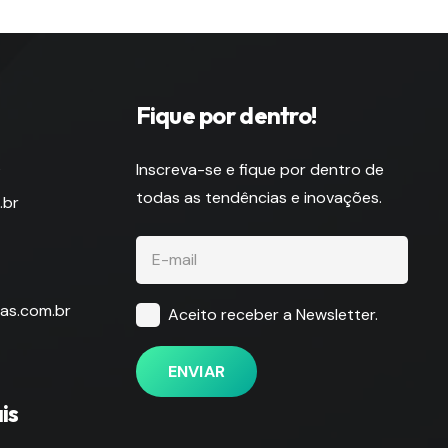
Fique por dentro!
s
Inscreva-se e fique por dentro de
todas as tendências e inovações.
.br
as.com.br
Aceito receber a Newsletter.
ENVIAR
is