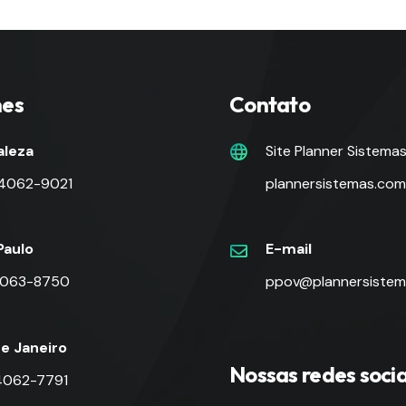
nes
Contato
aleza
Site Planner Sistema
 4062-9021
plannersistemas.com
Paulo
E-mail
 4063-8750
ppov@plannersistem
de Janeiro
Nossas redes socia
 4062-7791